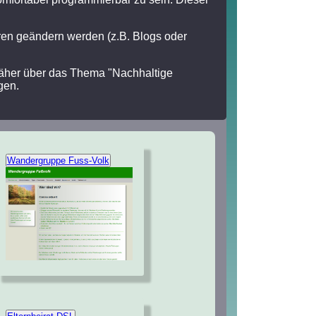
ren geändern werden (z.B. Blogs oder
äher über das Thema "Nachhaltige
gen.
Wandergruppe Fuss-Volk