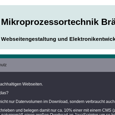
Mikro
prozessor
technik Br
Webseitengestaltung und Elektronikentwic
hutz
nachhaltigen Webseiten.
 das?
et nicht nur Datenvolumen im Download, sondern verbraucht auch
hrieben und belegen damit nur ca. 10% einer mit einem CMS (z
 naturgemäß einen großen Overhead an JavaScripten um so kom