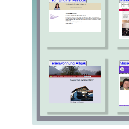
Prof. Brigitte Reinbold
Klavi
Ferienwohnung Allgäu
Musik