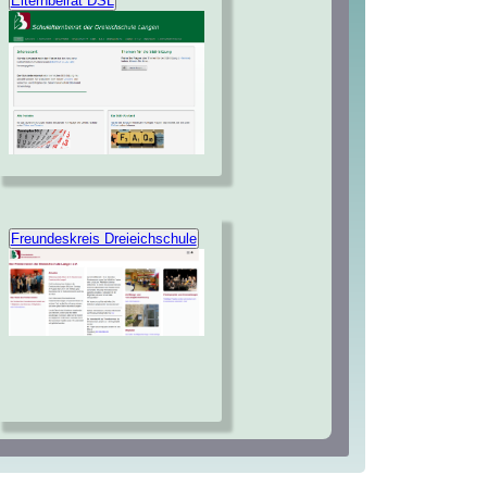
Elternbeirat DSL
Freundeskreis Dreieichschule