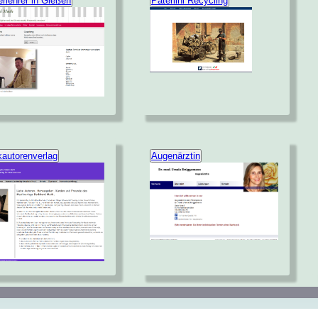
erlehrer in Gießen
Paterlini Recycling
autorenverlag
Augenärztin