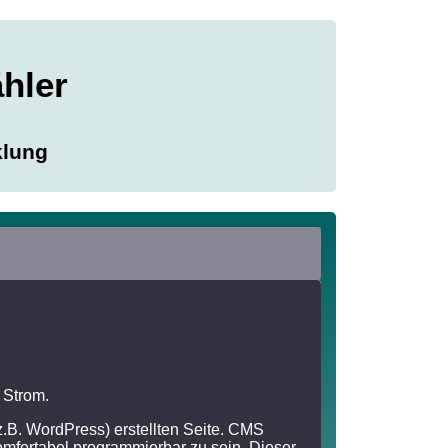
ähler
klung
 Strom.
.B. WordPress) erstellten Seite. CMS
fortabel programmierbar zu sein. Dieser